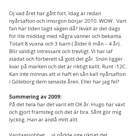
Oj vad året har gått fort. Idag är redan
nyårsafton och imorgon börjar 2010. WOW.. Vart
fan har tiden tagit vägen då? Ikväll är det dags
för lite middag med några vänner och bekanta.
Totalt 8 vuxna och 3 barn ( ålder 6 mån – 4 år).
Blir väldigt intressant och trevligt. Vi har iaf
städat och förberett så gott det går. Snön ligger
kvar på marken och det är riktigt kallt. Runt -12C.
Kan inte minnas att vi haft en sån kall nyårsafton
i Göteborg dem senaste åren. Eller har jag fel?
Summering av 2009:
På det hela har det varit ett OK år. Hugo har växt
och gjort framsteg och det är bra. Sånt gör mig
lycklig. Han är ändå mitt allt.
Vardagsjobbet … vi nådde inte riktigt det