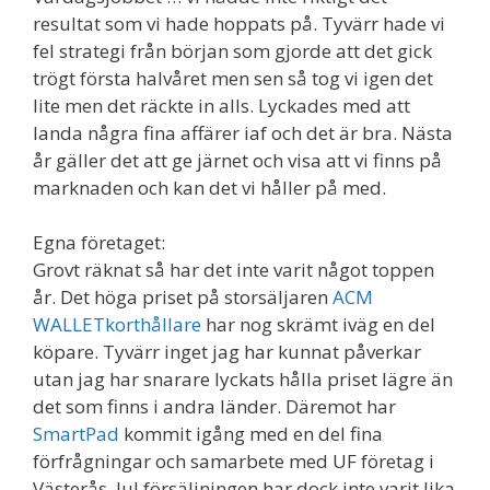
resultat som vi hade hoppats på. Tyvärr hade vi
fel strategi från början som gjorde att det gick
trögt första halvåret men sen så tog vi igen det
lite men det räckte in alls. Lyckades med att
landa några fina affärer iaf och det är bra. Nästa
år gäller det att ge järnet och visa att vi finns på
marknaden och kan det vi håller på med.
Egna företaget:
Grovt räknat så har det inte varit något toppen
år. Det höga priset på storsäljaren
ACM
WALLETkorthållare
har nog skrämt iväg en del
köpare. Tyvärr inget jag har kunnat påverkar
utan jag har snarare lyckats hålla priset lägre än
det som finns i andra länder. Däremot har
SmartPad
kommit igång med en del fina
förfrågningar och samarbete med UF företag i
Västerås. Jul försäljningen har dock inte varit lika