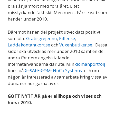
bra i år jämfört med föra året. Litet
misslyckande faktiskt. Men men .. Får se vad som
händer under 2010.
Däremot har en del projekt utvecklats positivt
som bla.
Gratisgrejer.nu
,
Piller.se
,
Laddakontantkort.se
och
Vuxenbutiker.se
. Dessa
sidor ska utvecklas mer under 2010 samt en del
andra för dem engelsktalande
Internetanvändarna där ute. Min
domänportfölj
finns på
XLSALE.COM
NuCo Systems
och om
någon är intresserad av samarbete kring vissa av
domäner hör gärna av er.
GOTT NYTT ÅR på er allihopa och vi ses och
hörs i 2010.