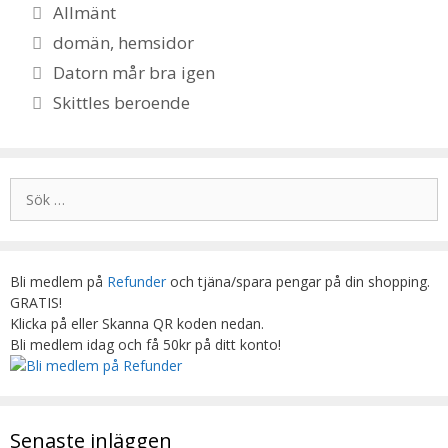
Kategorier
Allmänt
Etiketter
domän
,
hemsidor
Datorn mår bra igen
Skittles beroende
Sök
efter:
Bli medlem på
Refunder
och tjäna/spara pengar på din shopping.
GRATIS!
Klicka på eller Skanna QR koden nedan.
Bli medlem idag och få 50kr på ditt konto!
Senaste inläggen