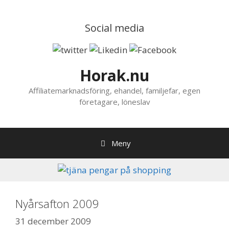
Hoppa
till
Social media
innehåll
Horak.nu
Affiliatemarknadsföring, ehandel, familjefar, egen
företagare, löneslav
Meny
Nyårsafton 2009
31 december 2009