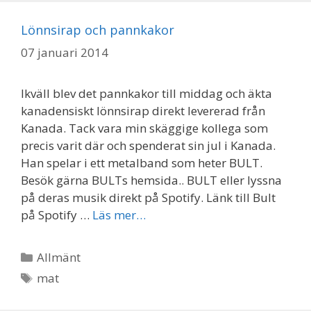
Lönnsirap och pannkakor
07 januari 2014
Ikväll blev det pannkakor till middag och äkta
kanadensiskt lönnsirap direkt levererad från
Kanada. Tack vara min skäggige kollega som
precis varit där och spenderat sin jul i Kanada.
Han spelar i ett metalband som heter BULT.
Besök gärna BULTs hemsida.. BULT eller lyssna
på deras musik direkt på Spotify. Länk till Bult
på Spotify …
Läs mer…
Kategorier
Allmänt
Etiketter
mat