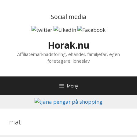
Hoppa
till
Social media
innehåll
Horak.nu
Affiliatemarknadsföring, ehandel, familjefar, egen
företagare, löneslav
Meny
mat