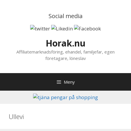
Hoppa
till
Social media
innehåll
Horak.nu
Affiliatemarknadsföring, ehandel, familjefar, egen
företagare, löneslav
Meny
Ullevi