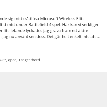
e sig mitt trådlösa Microsoft Wireless Elite
tid mitt under Battlefield 4 spel. Här kan vi verkligen
er lite letande lyckades jag gräva fram ett äldre
ag nu använt sen dess. Det går helt enkelt inte att …
-85
,
qpad
,
Tangentbord