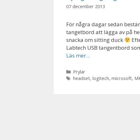
07 december 2013
För några dagar sedan bestämd
tangetbord att lägga av på hel
snacka om sitting duck
Eft
Labtech USB tangentbord som j
Läs mer…
Kategorier
Prylar
Etiketter
headset
,
logitech
,
microsoft
,
MK