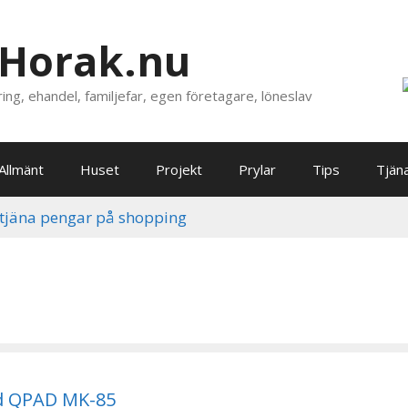
Horak.nu
ing, ehandel, familjefar, egen företagare, löneslav
Allmänt
Huset
Projekt
Prylar
Tips
Tjän
d QPAD MK-85