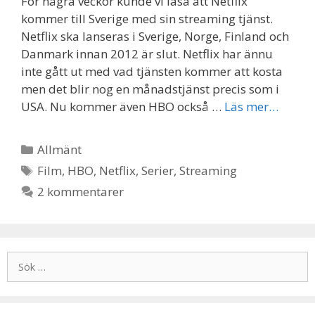
För några veckor kunde vi läsa att Netflix
kommer till Sverige med sin streaming tjänst.
Netflix ska lanseras i Sverige, Norge, Finland och
Danmark innan 2012 är slut. Netflix har ännu
inte gått ut med vad tjänsten kommer att kosta
men det blir nog en månadstjänst precis som i
USA. Nu kommer även HBO också …
Läs mer…
Kategorier
Allmänt
Etiketter
Film
,
HBO
,
Netflix
,
Serier
,
Streaming
2 kommentarer
Sök
efter: