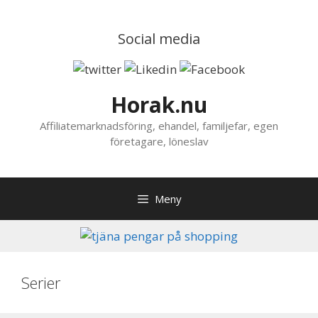
Hoppa
till
Social media
innehåll
Horak.nu
Affiliatemarknadsföring, ehandel, familjefar, egen
företagare, löneslav
Meny
Serier