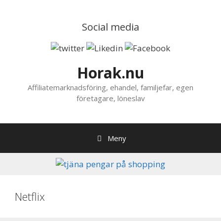
Hoppa
till
Social media
innehåll
Horak.nu
Affiliatemarknadsföring, ehandel, familjefar, egen
företagare, löneslav
Meny
Netflix