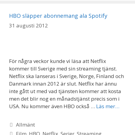
HBO släpper abonnemang ala Spotify
31 augusti 2012
För några veckor kunde vi läsa att Netflix
kommer till Sverige med sin streaming tjänst.
Netflix ska lanseras i Sverige, Norge, Finland och
Danmark innan 2012 är slut. Netflix har ännu
inte gått ut med vad tjänsten kommer att kosta
men det blir nog en månadstjänst precis som i
USA. Nu kommer även HBO också …
Läs mer…
Kategorier
Allmänt
Etiketter
Film
,
HBO
,
Netflix
,
Serier
,
Streaming